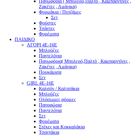
Πανωφόρια ( Μπολερό,Παλτό , Καμπαρντίνες ,
Ζακέτες , Αμάνικα)
Φορμάκια / Πυτζάμες
Σετ
Φούστες
Τσάντες
Φορέματα
ΠΑΙΔΙΚΟ
ΑΓΟΡΙ 4Ε-16Ε
Μπλούζες
Παντελόνια
Πανωφόρια( Μπολερό,Παλτό , Καμπαρντίνες ,
Ζακέτες , Αμάνικα)
Πουκάμισα
Σετ
GIRL 4Ε-16Ε
Καλσόν / Καλτσάκια
Μπλούζες
Ολόσωμες φόρμες
Πανοφώρια
Παντελόνια
Σετ
Φορέματα
Στέκες και Κοκκαλάκια
Τσαντάκια