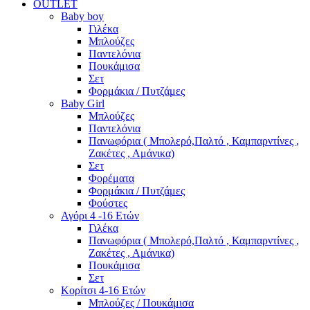
OUTLET
Baby boy
Γιλέκα
Μπλούζες
Παντελόνια
Πουκάμισα
Σετ
Φορμάκια / Πυτζάμες
Baby Girl
Μπλούζες
Παντελόνια
Πανωφόρια ( Μπολερό,Παλτό , Καμπαρντίνες ,
Ζακέτες , Αμάνικα)
Σετ
Φορέματα
Φορμάκια / Πυτζάμες
Φούστες
Αγόρι 4 -16 Ετών
Γιλέκα
Πανωφόρια ( Μπολερό,Παλτό , Καμπαρντίνες ,
Ζακέτες , Αμάνικα)
Πουκάμισα
Σετ
Κορίτσι 4-16 Ετών
Μπλούζες / Πουκάμισα