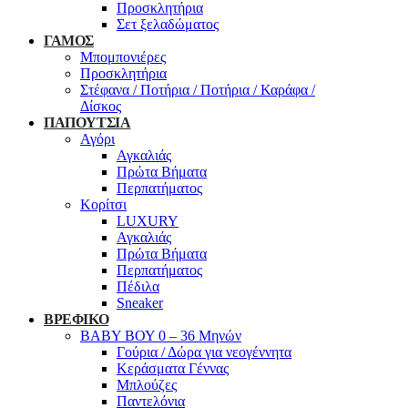
Προσκλητήρια
Σετ ξελαδώματος
ΓΑΜΟΣ
Μπομπονιέρες
Προσκλητήρια
Στέφανα / Ποτήρια / Ποτήρια / Καράφα /
Δίσκος
ΠΑΠΟΥΤΣΙΑ
Αγόρι
Αγκαλιάς
Πρώτα Βήματα
Περπατήματος
Κορίτσι
LUXURY
Αγκαλιάς
Πρώτα Βήματα
Περπατήματος
Πέδιλα
Sneaker
ΒΡΕΦΙΚΟ
ΒΑΒΥ ΒΟΥ 0 – 36 Μηνών
Γούρια / Δώρα για νεογέννητα
Κεράσματα Γέννας
Μπλούζες
Παντελόνια