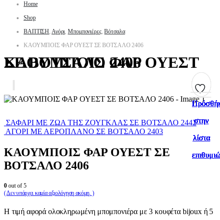
Home
Shop
ΒΑΠΤΙΣΗ
,
Αγόρι
,
Μπομπονιέρες
,
Βότσαλα
ΚΑΟΥΜΠΟΙΣ ΦΑΡ ΟΥΕΣΤ ΣΕ ΒΟΤΣΑΛΟ 2406
ΚΑΟΥΜΠΟΙΣ ΦΑΡ ΟΥΕΣΤ ΣΕ ΒΟΤΣΑΛΟ 2406
Πρόσθή
Πρόσθή
Πρόσθή
Πρόσθή
Πρόσθή
Πρόσθή
Πρόσθή
Πρόσθή
Πρόσθή
Πρόσθή
στην
στην
στην
στην
στην
στην
στην
στην
στην
στην
ΣΑΦΑΡΙ ΜΕ ΖΩΑ ΤΗΣ ΖΟΥΓΚΛΑΣ ΣΕ ΒΟΤΣΑΛΟ 2442
ΑΓΟΡΙ ΜΕ ΑΕΡΟΠΛΑΝΟ ΣΕ ΒΟΤΣΑΛΟ 2403
λίστα
λίστα
λίστα
λίστα
λίστα
λίστα
λίστα
λίστα
λίστα
λίστα
ΚΑΟΥΜΠΟΙΣ ΦΑΡ ΟΥΕΣΤ ΣΕ
επιθυμι
επιθυμι
επιθυμι
επιθυμι
επιθυμι
επιθυμι
επιθυμι
επιθυμι
επιθυμι
επιθυμι
ΒΟΤΣΑΛΟ 2406
0
out of 5
( Δεν υπάρχει καμία αξιολόγηση ακόμη. )
Η τιμή αφορά ολοκληρωμένη μπομπονιέρα με 3 κουφέτα bijoux ή 5