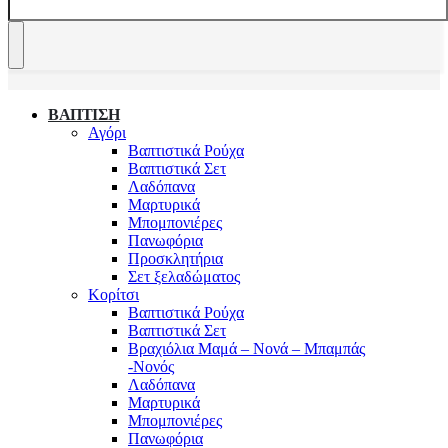
ΒΑΠΤΙΣΗ
Αγόρι
Βαπτιστικά Ρούχα
Βαπτιστικά Σετ
Λαδόπανα
Μαρτυρικά
Μπομπονιέρες
Πανωφόρια
Προσκλητήρια
Σετ ξελαδώματος
Κορίτσι
Βαπτιστικά Ρούχα
Βαπτιστικά Σετ
Βραχιόλια Μαμά – Νονά – Μπαμπάς
-Νονός
Λαδόπανα
Μαρτυρικά
Μπομπονιέρες
Πανωφόρια