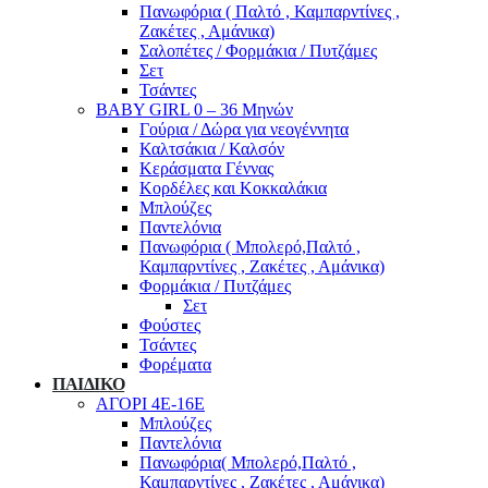
Πανωφόρια ( Παλτό , Καμπαρντίνες ,
Ζακέτες , Αμάνικα)
Σαλοπέτες / Φορμάκια / Πυτζάμες
Σετ
Τσάντες
BABY GIRL 0 – 36 Μηνών
Γούρια / Δώρα για νεογέννητα
Καλτσάκια / Καλσόν
Κεράσματα Γέννας
Κορδέλες και Κοκκαλάκια
Μπλούζες
Παντελόνια
Πανωφόρια ( Μπολερό,Παλτό ,
Καμπαρντίνες , Ζακέτες , Αμάνικα)
Φορμάκια / Πυτζάμες
Σετ
Φούστες
Τσάντες
Φορέματα
ΠΑΙΔΙΚΟ
ΑΓΟΡΙ 4Ε-16Ε
Μπλούζες
Παντελόνια
Πανωφόρια( Μπολερό,Παλτό ,
Καμπαρντίνες , Ζακέτες , Αμάνικα)