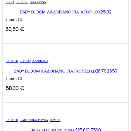
ΑΓΌΡΙ
,
ΒΑΠΤΙΣΗ
,
ΛΑΔΌΠΑΝΑ
BABY BLOOM ΛΑΔΟΠΑΝΟ ΓΙΑ ΑΓΟΡΙ LDX25.02
0
out of 5
60,50
€
ΒΑΠΤΙΣΗ
,
ΚΟΡΊΤΣΙ
,
ΛΑΔΌΠΑΝΑ
BABY BLOOM ΛΑΔΟΠΑΝΟ ΓΙΑ ΚΟΡΙΤΣΙ LD26.70.2650
0
out of 5
58,30
€
Αυτό
Αυτό
το
το
ΒΑΠΤΙΣΗ
,
ΒΑΠΤΙΣΤΙΚΆ ΡΟΎΧΑ
,
ΚΟΡΊΤΣΙ
προϊόν
προϊόν
έχει
έχει
BABY BLOOM ΦΟΡΕΜΑ 125.601.7590