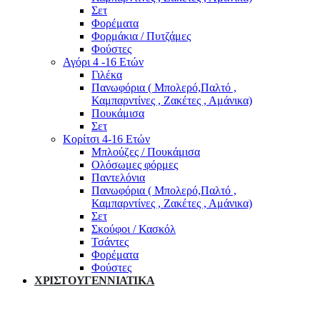
Σετ
Φορέματα
Φορμάκια / Πυτζάμες
Φούστες
Αγόρι 4 -16 Ετών
Γιλέκα
Πανωφόρια ( Μπολερό,Παλτό ,
Καμπαρντίνες , Ζακέτες , Αμάνικα)
Πουκάμισα
Σετ
Κορίτσι 4-16 Ετών
Μπλούζες / Πουκάμισα
Ολόσωμες φόρμες
Παντελόνια
Πανωφόρια ( Μπολερό,Παλτό ,
Καμπαρντίνες , Ζακέτες , Αμάνικα)
Σετ
Σκούφοι / Κασκόλ
Τσάντες
Φορέματα
Φούστες
ΧΡΙΣΤΟΥΓΕΝΝΙΑΤΙΚΑ