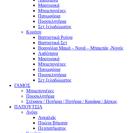
Μαρτυρικά
Μπομπονιέρες
Πανωφόρια
Προσκλητήρια
Σετ ξελαδώματος
Κορίτσι
Βαπτιστικά Ρούχα
Βαπτιστικά Σετ
Βραχιόλια Μαμά – Νονά – Μπαμπάς -Νονός
Λαδόπανα
Μαρτυρικά
Μπομπονιέρες
Πανωφόρια
Προσκλητήρια
Σετ ξελαδώματος
ΓΑΜΟΣ
Μπομπονιέρες
Προσκλητήρια
Στέφανα / Ποτήρια / Ποτήρια / Καράφα / Δίσκος
ΠΑΠΟΥΤΣΙΑ
Αγόρι
Αγκαλιάς
Πρώτα Βήματα
Περπατήματος