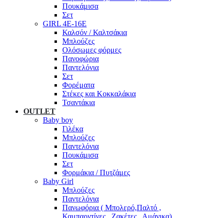
Πουκάμισα
Σετ
GIRL 4Ε-16Ε
Καλσόν / Καλτσάκια
Μπλούζες
Ολόσωμες φόρμες
Πανοφώρια
Παντελόνια
Σετ
Φορέματα
Στέκες και Κοκκαλάκια
Τσαντάκια
OUTLET
Baby boy
Γιλέκα
Μπλούζες
Παντελόνια
Πουκάμισα
Σετ
Φορμάκια / Πυτζάμες
Baby Girl
Μπλούζες
Παντελόνια
Πανωφόρια ( Μπολερό,Παλτό ,
Καμπαρντίνες , Ζακέτες , Αμάνικα)