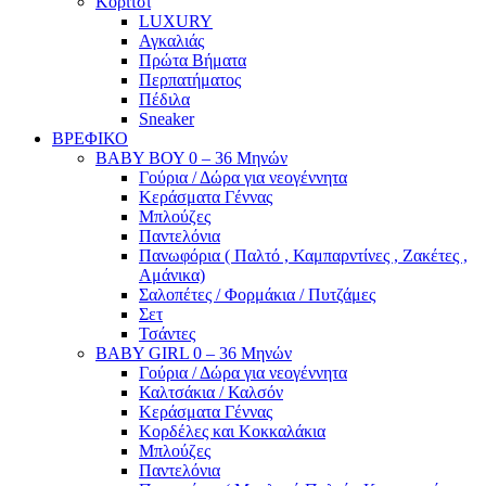
Κορίτσι
LUXURY
Αγκαλιάς
Πρώτα Βήματα
Περπατήματος
Πέδιλα
Sneaker
ΒΡΕΦΙΚΟ
ΒΑΒΥ ΒΟΥ 0 – 36 Μηνών
Γούρια / Δώρα για νεογέννητα
Κεράσματα Γέννας
Μπλούζες
Παντελόνια
Πανωφόρια ( Παλτό , Καμπαρντίνες , Ζακέτες ,
Αμάνικα)
Σαλοπέτες / Φορμάκια / Πυτζάμες
Σετ
Τσάντες
BABY GIRL 0 – 36 Μηνών
Γούρια / Δώρα για νεογέννητα
Καλτσάκια / Καλσόν
Κεράσματα Γέννας
Κορδέλες και Κοκκαλάκια
Μπλούζες
Παντελόνια