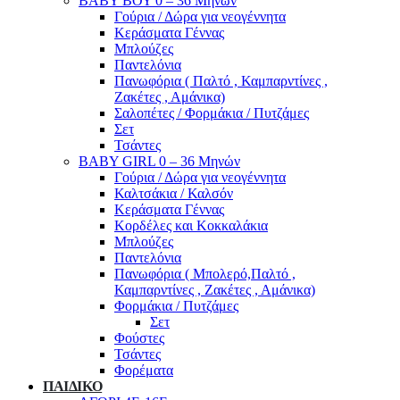
ΒΑΒΥ ΒΟΥ 0 – 36 Μηνών
Γούρια / Δώρα για νεογέννητα
Κεράσματα Γέννας
Μπλούζες
Παντελόνια
Πανωφόρια ( Παλτό , Καμπαρντίνες ,
Ζακέτες , Αμάνικα)
Σαλοπέτες / Φορμάκια / Πυτζάμες
Σετ
Τσάντες
BABY GIRL 0 – 36 Μηνών
Γούρια / Δώρα για νεογέννητα
Καλτσάκια / Καλσόν
Κεράσματα Γέννας
Κορδέλες και Κοκκαλάκια
Μπλούζες
Παντελόνια
Πανωφόρια ( Μπολερό,Παλτό ,
Καμπαρντίνες , Ζακέτες , Αμάνικα)
Φορμάκια / Πυτζάμες
Σετ
Φούστες
Τσάντες
Φορέματα
ΠΑΙΔΙΚΟ