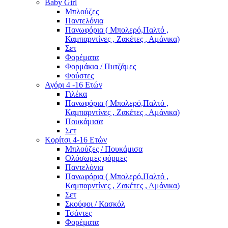
Baby Girl
Μπλούζες
Παντελόνια
Πανωφόρια ( Μπολερό,Παλτό ,
Καμπαρντίνες , Ζακέτες , Αμάνικα)
Σετ
Φορέματα
Φορμάκια / Πυτζάμες
Φούστες
Αγόρι 4 -16 Ετών
Γιλέκα
Πανωφόρια ( Μπολερό,Παλτό ,
Καμπαρντίνες , Ζακέτες , Αμάνικα)
Πουκάμισα
Σετ
Κορίτσι 4-16 Ετών
Μπλούζες / Πουκάμισα
Ολόσωμες φόρμες
Παντελόνια
Πανωφόρια ( Μπολερό,Παλτό ,
Καμπαρντίνες , Ζακέτες , Αμάνικα)
Σετ
Σκούφοι / Κασκόλ
Τσάντες
Φορέματα