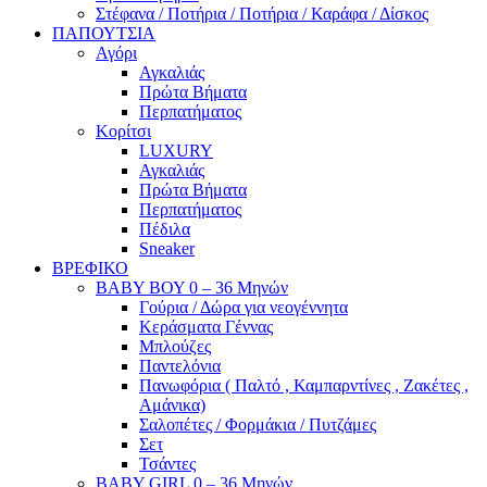
Στέφανα / Ποτήρια / Ποτήρια / Καράφα / Δίσκος
ΠΑΠΟΥΤΣΙΑ
Αγόρι
Αγκαλιάς
Πρώτα Βήματα
Περπατήματος
Κορίτσι
LUXURY
Αγκαλιάς
Πρώτα Βήματα
Περπατήματος
Πέδιλα
Sneaker
ΒΡΕΦΙΚΟ
ΒΑΒΥ ΒΟΥ 0 – 36 Μηνών
Γούρια / Δώρα για νεογέννητα
Κεράσματα Γέννας
Μπλούζες
Παντελόνια
Πανωφόρια ( Παλτό , Καμπαρντίνες , Ζακέτες ,
Αμάνικα)
Σαλοπέτες / Φορμάκια / Πυτζάμες
Σετ
Τσάντες
BABY GIRL 0 – 36 Μηνών