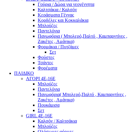
Γούρια / Δώρα για νεογέννητα
Καλτσάκια / Καλσόν
Κεράσματα Γέννας
Κορδέλες και Κοκκαλάκια
Μπλούζες
Παντελόνια
Πανωφόρια ( Μπολερό,Παλτό , Καμπαρντίνες ,
Ζακέτες , Αμάνικα)
Φορμάκια / Πυτζάμες
Σετ
Φούστες
Τσάντες
Φορέματα
ΠΑΙΔΙΚΟ
ΑΓΟΡΙ 4Ε-16Ε
Μπλούζες
Παντελόνια
Πανωφόρια( Μπολερό,Παλτό , Καμπαρντίνες ,
Ζακέτες , Αμάνικα)
Πουκάμισα
Σετ
GIRL 4Ε-16Ε
Καλσόν / Καλτσάκια
Μπλούζες
Ολόσωμες φόρμες