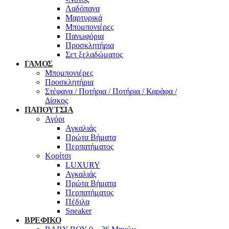
Λαδόπανα
Μαρτυρικά
Μπομπονιέρες
Πανωφόρια
Προσκλητήρια
Σετ ξελαδώματος
ΓΑΜΟΣ
Μπομπονιέρες
Προσκλητήρια
Στέφανα / Ποτήρια / Ποτήρια / Καράφα /
Δίσκος
ΠΑΠΟΥΤΣΙΑ
Αγόρι
Αγκαλιάς
Πρώτα Βήματα
Περπατήματος
Κορίτσι
LUXURY
Αγκαλιάς
Πρώτα Βήματα
Περπατήματος
Πέδιλα
Sneaker
ΒΡΕΦΙΚΟ