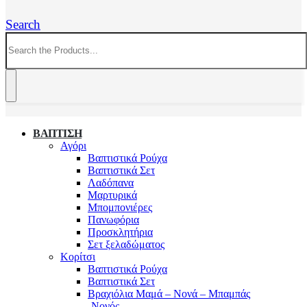
Search
ΒΑΠΤΙΣΗ
Αγόρι
Βαπτιστικά Ρούχα
Βαπτιστικά Σετ
Λαδόπανα
Μαρτυρικά
Μπομπονιέρες
Πανωφόρια
Προσκλητήρια
Σετ ξελαδώματος
Κορίτσι
Βαπτιστικά Ρούχα
Βαπτιστικά Σετ
Βραχιόλια Μαμά – Νονά – Μπαμπάς
-Νονός