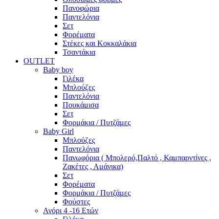
Πανοφώρια
Παντελόνια
Σετ
Φορέματα
Στέκες και Κοκκαλάκια
Τσαντάκια
OUTLET
Baby boy
Γιλέκα
Μπλούζες
Παντελόνια
Πουκάμισα
Σετ
Φορμάκια / Πυτζάμες
Baby Girl
Μπλούζες
Παντελόνια
Πανωφόρια ( Μπολερό,Παλτό , Καμπαρντίνες ,
Ζακέτες , Αμάνικα)
Σετ
Φορέματα
Φορμάκια / Πυτζάμες
Φούστες
Αγόρι 4 -16 Ετών