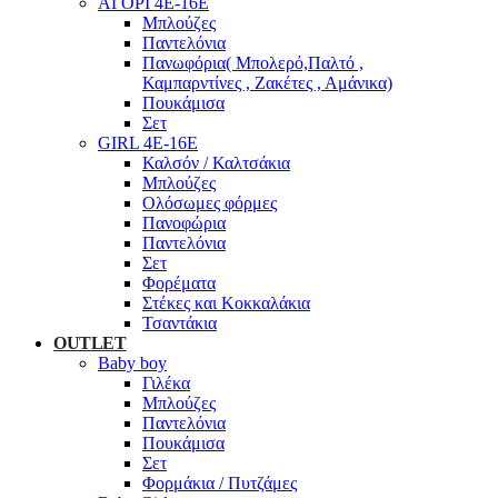
ΑΓΟΡΙ 4Ε-16Ε
Μπλούζες
Παντελόνια
Πανωφόρια( Μπολερό,Παλτό ,
Καμπαρντίνες , Ζακέτες , Αμάνικα)
Πουκάμισα
Σετ
GIRL 4Ε-16Ε
Καλσόν / Καλτσάκια
Μπλούζες
Ολόσωμες φόρμες
Πανοφώρια
Παντελόνια
Σετ
Φορέματα
Στέκες και Κοκκαλάκια
Τσαντάκια
OUTLET
Baby boy
Γιλέκα
Μπλούζες
Παντελόνια
Πουκάμισα
Σετ
Φορμάκια / Πυτζάμες