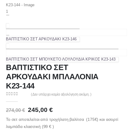
ΒΑΠΤΙΣΤΙΚΟ ΣΕΤ ΑΡΚΟΥΔΑΚΙ Κ23-146
ΒΑΠΤΙΣΤΙΚΟ ΣΕΤ ΜΠΟΥΚΕΤΟ ΛΟΥΛΟΥΔΙΑ ΚΡΙΚΟΣ Κ23-143
ΒΑΠΤΙΣΤΙΚΟ ΣΕΤ
ΑΡΚΟΥΔΑΚΙ ΜΠΛΑΛΟΝΙΑ
Κ23-144
( Δεν υπάρχει καμία αξιολόγηση ακόμη. )
0
out of 5
Original
Η
245,00
€
274,00
€
price
τρέχουσα
Το σετ αποτελείται από τροχήλατη βαλίτσα (175€) και ασορτί
was:
τιμή
274,00 €.
είναι:
λαμπάδα κλασσική (99 € )