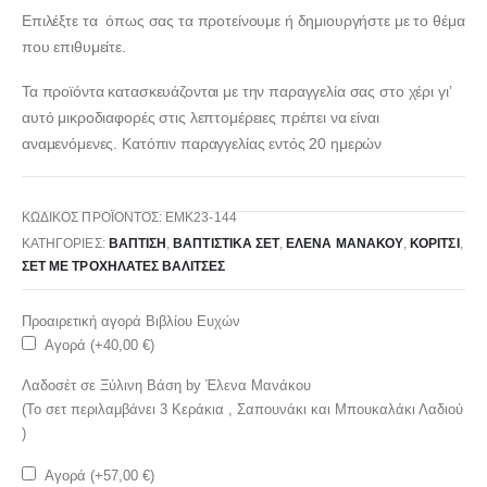
245,00 €.
Επιλέξτε τα όπως σας τα προτείνουμε ή δημιουργήστε με το θέμα
που επιθυμείτε.
Τα προϊόντα κατασκευάζονται με την παραγγελία σας στο χέρι γι’
αυτό μικροδιαφορές στις λεπτομέρειες πρέπει να είναι
αναμενόμενες. Κατόπιν παραγγελίας εντός 20 ημερών
ΚΩΔΙΚΌΣ ΠΡΟΪΌΝΤΟΣ:
ΕΜΚ23-144
ΚΑΤΗΓΟΡΊΕΣ:
ΒΑΠΤΙΣΗ
,
ΒΑΠΤΙΣΤΙΚΆ ΣΕΤ
,
ΕΛΕΝΑ ΜΑΝΑΚΟΥ
,
ΚΟΡΊΤΣΙ
,
ΣΕΤ ΜΕ ΤΡΟΧΉΛΑΤΕΣ ΒΑΛΊΤΣΕΣ
Προαιρετική αγορά Βιβλίου Ευχών
Αγορά (+
40,00
€
)
Λαδοσέτ σε Ξύλινη Βάση by Έλενα Μανάκου
(Το σετ περιλαμβάνει 3 Κεράκια , Σαπουνάκι και Μπουκαλάκι Λαδιού
)
Αγορά (+
57,00
€
)