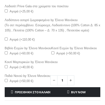
Λαδοσέτ Prive Gala στα χρώματα του πακέτου
Αγορά (+
25,00
€
)
Λαδόπανο ασορτί ζωγραφισμένα by Έλενα Μανάκου
(Το σετ περιλαμβάνει: Εσώρουχα, Λαδοσέντονο (100% Cotton Δ: 85 x
105) , Πετσέτα (100% Cotton – Δ: 70 x 135) , Πετσετάκι ιερέα)
Αγορά (+
110,00
€
)
Βιβλίο Ευχών by Έλενα Μανάκου
Κουτί Ευχών by Έλενα Μανάκου
Αγορά (+
60,00
€
)
Αγορά (+
50,00
€
)
Κουτί Μαρτυρικών by Έλενα Μανάκου
Αγορά (+
40,00
€
)
Ποδιά Νονού by Έλενα Μανάκου
Αγορά (+
50,00
€
)
ΠΡΟΣΘΉΚΗ ΣΤΟ ΚΑΛΆΘΙ
BUY NOW