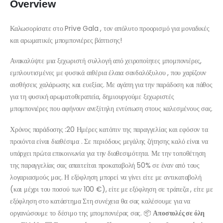
Overview
Καλωσορίσατε στο Prive Gala , τον απόλυτο προορισμό για μοναδικές
και αρωματικές μπομπονιέρες βάπτισης!
Ανακαλύψτε μια ξεχωριστή συλλογή από χειροποίητες μπομπονιέρες,
εμπλουτισμένες με φυσικά αιθέρια έλαια σανδαλόξυλου , που χαρίζουν
αισθήσεις χαλάρωσης και ευεξίας. Με αγάπη για την παράδοση και πάθος
για τη φυσική αρωματοθεραπεία, δημιουργούμε ξεχωριστές
μπομπονιέρες που αφήνουν ανεξίτηλη εντύπωση στους καλεσμένους σας.
Χρόνος παράδοσης :20 Ημέρες κατόπιν της παραγγελίας και εφόσον τα
προιόντα είναι διαθέσιμα . Σε περιόδους μεγάλης ζήτησης καλό είναι να
υπάρχει πρώτα επικοινωνία για την διαθεσιμότητα. Με την τοποθέτηση
της παραγγελίας σας απαιτείται προκαταβολή 50% σε έναν από τους
λογαριασμούς μας. Η εξόφληση μπορεί να γίνει είτε με αντικαταβολή
(και μέχρι του ποσού των 100 €), είτε με εξόφληση σε τράπεζα , είτε με
εξόφληση στο κατάστημα Στη συνέχεια θα σας καλέσουμε για να
οργανώσουμε το δέσιμο της μπομπονιέρας σας. 📦
Αποστολές σε όλη