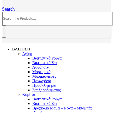
Search
ΒΑΠΤΙΣΗ
Αγόρι
Βαπτιστικά Ρούχα
Βαπτιστικά Σετ
Λαδόπανα
Μαρτυρικά
Μπομπονιέρες
Πανωφόρια
Προσκλητήρια
Σετ ξελαδώματος
Κορίτσι
Βαπτιστικά Ρούχα
Βαπτιστικά Σετ
Βραχιόλια Μαμά – Νονά – Μπαμπάς
-Νονός