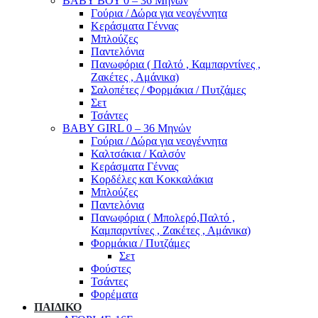
ΒΑΒΥ ΒΟΥ 0 – 36 Μηνών
Γούρια / Δώρα για νεογέννητα
Κεράσματα Γέννας
Μπλούζες
Παντελόνια
Πανωφόρια ( Παλτό , Καμπαρντίνες ,
Ζακέτες , Αμάνικα)
Σαλοπέτες / Φορμάκια / Πυτζάμες
Σετ
Τσάντες
BABY GIRL 0 – 36 Μηνών
Γούρια / Δώρα για νεογέννητα
Καλτσάκια / Καλσόν
Κεράσματα Γέννας
Κορδέλες και Κοκκαλάκια
Μπλούζες
Παντελόνια
Πανωφόρια ( Μπολερό,Παλτό ,
Καμπαρντίνες , Ζακέτες , Αμάνικα)
Φορμάκια / Πυτζάμες
Σετ
Φούστες
Τσάντες
Φορέματα
ΠΑΙΔΙΚΟ