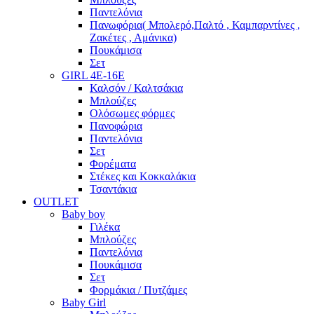
Παντελόνια
Πανωφόρια( Μπολερό,Παλτό , Καμπαρντίνες ,
Ζακέτες , Αμάνικα)
Πουκάμισα
Σετ
GIRL 4Ε-16Ε
Καλσόν / Καλτσάκια
Μπλούζες
Ολόσωμες φόρμες
Πανοφώρια
Παντελόνια
Σετ
Φορέματα
Στέκες και Κοκκαλάκια
Τσαντάκια
OUTLET
Baby boy
Γιλέκα
Μπλούζες
Παντελόνια
Πουκάμισα
Σετ
Φορμάκια / Πυτζάμες
Baby Girl