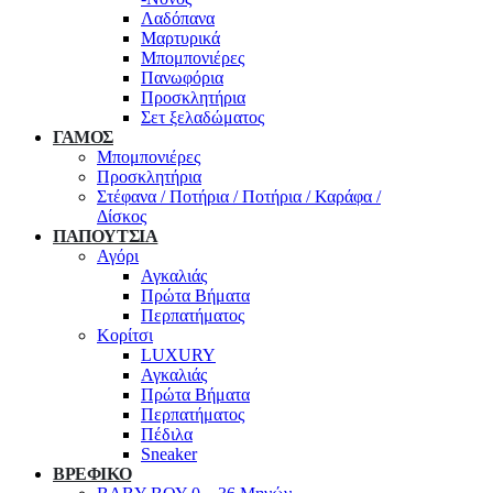
Λαδόπανα
Μαρτυρικά
Μπομπονιέρες
Πανωφόρια
Προσκλητήρια
Σετ ξελαδώματος
ΓΑΜΟΣ
Μπομπονιέρες
Προσκλητήρια
Στέφανα / Ποτήρια / Ποτήρια / Καράφα /
Δίσκος
ΠΑΠΟΥΤΣΙΑ
Αγόρι
Αγκαλιάς
Πρώτα Βήματα
Περπατήματος
Κορίτσι
LUXURY
Αγκαλιάς
Πρώτα Βήματα
Περπατήματος
Πέδιλα
Sneaker
ΒΡΕΦΙΚΟ