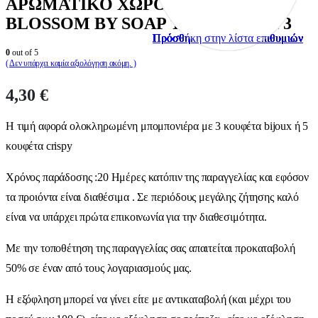
ΑΡΩΜΑΤΙΚΟ ΧΩΡΟΥ PINK
BLOSSOM BY SOAP TALES ST00973
Πρόσθήκη στην λίστα επιθυμιών
Πρόσθήκη στην λίστα επιθυμιών
Πρόσθήκη στην λίστα επιθυμιών
Πρόσθήκη στην λίστα επιθυμιών
Πρόσθήκη στην λίστα επιθυμιών
Πρόσθήκη στην λίστα επιθυμιών
Πρόσθήκη στην λίστα επιθυμιών
Πρόσθήκη στην λίστα επιθυμιών
Πρόσθήκη στην λίστα επιθυμιών
Πρόσθήκη στην λίστα επιθυμιών
0
out of 5
( Δεν υπάρχει καμία αξιολόγηση ακόμη. )
4,30
€
Η τιμή αφορά ολοκληρωμένη μπομπονιέρα με 3 κουφέτα bijoux ή 5
κουφέτα crispy
Χρόνος παράδοσης :20 Ημέρες κατόπιν της παραγγελίας και εφόσον
τα προιόντα είναι διαθέσιμα . Σε περιόδους μεγάλης ζήτησης καλό
είναι να υπάρχει πρώτα επικοινωνία για την διαθεσιμότητα.
Με την τοποθέτηση της παραγγελίας σας απαιτείται προκαταβολή
50% σε έναν από τους λογαριασμούς μας.
Η εξόφληση μπορεί να γίνει είτε με αντικαταβολή (και μέχρι του