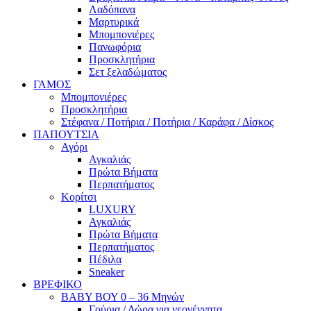
Λαδόπανα
Μαρτυρικά
Μπομπονιέρες
Πανωφόρια
Προσκλητήρια
Σετ ξελαδώματος
ΓΑΜΟΣ
Μπομπονιέρες
Προσκλητήρια
Στέφανα / Ποτήρια / Ποτήρια / Καράφα / Δίσκος
ΠΑΠΟΥΤΣΙΑ
Αγόρι
Αγκαλιάς
Πρώτα Βήματα
Περπατήματος
Κορίτσι
LUXURY
Αγκαλιάς
Πρώτα Βήματα
Περπατήματος
Πέδιλα
Sneaker
ΒΡΕΦΙΚΟ
ΒΑΒΥ ΒΟΥ 0 – 36 Μηνών
Γούρια / Δώρα για νεογέννητα