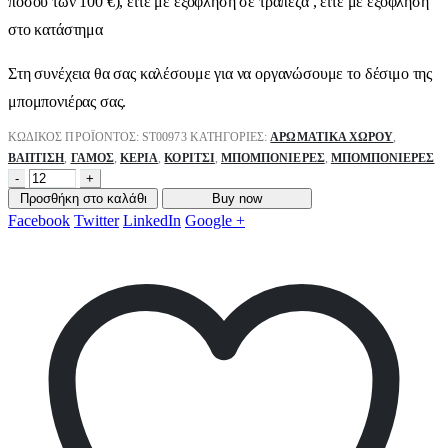
ποσού των 100 €), είτε με εξόφληση σε τράπεζα , είτε με εξόφληση
στο κατάστημα
Στη συνέχεια θα σας καλέσουμε για να οργανώσουμε το δέσιμο της
μπομπονιέρας σας.
ΚΩΔΙΚΌΣ ΠΡΟΪΌΝΤΟΣ:
ST00973
ΚΑΤΗΓΟΡΊΕΣ:
ΑΡΩΜΑΤΙΚΆ ΧΏΡΟΥ
,
ΒΑΠΤΙΣΗ
,
ΓΑΜΟΣ
,
ΚΕΡΙΆ
,
ΚΟΡΊΤΣΙ
,
ΜΠΟΜΠΟΝΙΈΡΕΣ
,
ΜΠΟΜΠΟΝΙΈΡΕΣ
-
+
Προσθήκη στο καλάθι
Buy now
Facebook
Twitter
LinkedIn
Google +