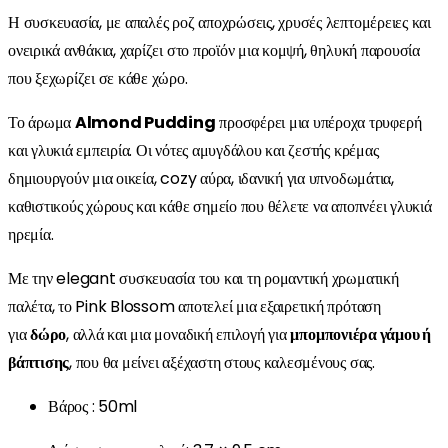
Η συσκευασία, με απαλές ροζ αποχρώσεις, χρυσές λεπτομέρειες και
ονειρικά ανθάκια, χαρίζει στο προϊόν μια κομψή, θηλυκή παρουσία
που ξεχωρίζει σε κάθε χώρο.
Το άρωμα
Almond Pudding
προσφέρει μια υπέροχα τρυφερή
και γλυκιά εμπειρία. Οι νότες αμυγδάλου και ζεστής κρέμας
δημιουργούν μια οικεία, cozy αύρα, ιδανική για υπνοδωμάτια,
καθιστικούς χώρους και κάθε σημείο που θέλετε να αποπνέει γλυκιά
ηρεμία.
Με την elegant συσκευασία του και τη ρομαντική χρωματική
παλέτα, το Pink Blossom αποτελεί μια εξαιρετική πρόταση
για
δώρο
, αλλά και μια μοναδική επιλογή για
μπομπονιέρα γάμου ή
βάπτισης
, που θα μείνει αξέχαστη στους καλεσμένους σας.
Βάρος : 50ml