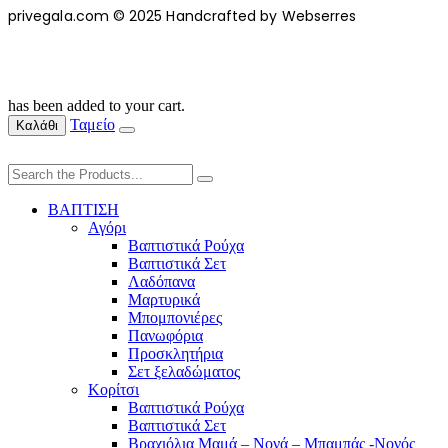
privegala.com © 2025 Handcrafted by Webserres
has been added to your cart.
Ταμείο
Καλάθι
ΒΑΠΤΙΣΗ
Αγόρι
Βαπτιστικά Ρούχα
Βαπτιστικά Σετ
Λαδόπανα
Μαρτυρικά
Μπομπονιέρες
Πανωφόρια
Προσκλητήρια
Σετ ξελαδώματος
Κορίτσι
Βαπτιστικά Ρούχα
Βαπτιστικά Σετ
Βραχιόλια Μαμά – Νονά – Μπαμπάς -Νονός