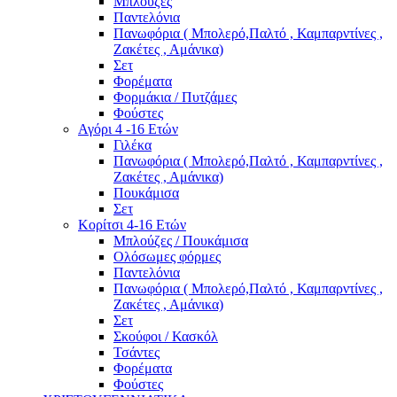
Μπλούζες
Παντελόνια
Πανωφόρια ( Μπολερό,Παλτό , Καμπαρντίνες ,
Ζακέτες , Αμάνικα)
Σετ
Φορέματα
Φορμάκια / Πυτζάμες
Φούστες
Αγόρι 4 -16 Ετών
Γιλέκα
Πανωφόρια ( Μπολερό,Παλτό , Καμπαρντίνες ,
Ζακέτες , Αμάνικα)
Πουκάμισα
Σετ
Κορίτσι 4-16 Ετών
Μπλούζες / Πουκάμισα
Ολόσωμες φόρμες
Παντελόνια
Πανωφόρια ( Μπολερό,Παλτό , Καμπαρντίνες ,
Ζακέτες , Αμάνικα)
Σετ
Σκούφοι / Κασκόλ
Τσάντες
Φορέματα
Φούστες