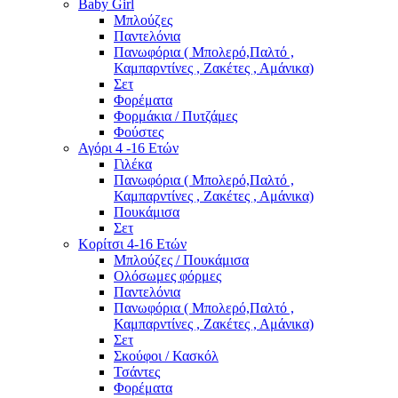
Baby Girl
Μπλούζες
Παντελόνια
Πανωφόρια ( Μπολερό,Παλτό ,
Καμπαρντίνες , Ζακέτες , Αμάνικα)
Σετ
Φορέματα
Φορμάκια / Πυτζάμες
Φούστες
Αγόρι 4 -16 Ετών
Γιλέκα
Πανωφόρια ( Μπολερό,Παλτό ,
Καμπαρντίνες , Ζακέτες , Αμάνικα)
Πουκάμισα
Σετ
Κορίτσι 4-16 Ετών
Μπλούζες / Πουκάμισα
Ολόσωμες φόρμες
Παντελόνια
Πανωφόρια ( Μπολερό,Παλτό ,
Καμπαρντίνες , Ζακέτες , Αμάνικα)
Σετ
Σκούφοι / Κασκόλ
Τσάντες
Φορέματα