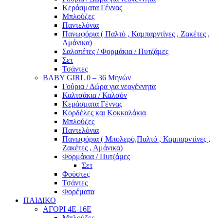
Κεράσματα Γέννας
Μπλούζες
Παντελόνια
Πανωφόρια ( Παλτό , Καμπαρντίνες , Ζακέτες ,
Αμάνικα)
Σαλοπέτες / Φορμάκια / Πυτζάμες
Σετ
Τσάντες
BABY GIRL 0 – 36 Μηνών
Γούρια / Δώρα για νεογέννητα
Καλτσάκια / Καλσόν
Κεράσματα Γέννας
Κορδέλες και Κοκκαλάκια
Μπλούζες
Παντελόνια
Πανωφόρια ( Μπολερό,Παλτό , Καμπαρντίνες ,
Ζακέτες , Αμάνικα)
Φορμάκια / Πυτζάμες
Σετ
Φούστες
Τσάντες
Φορέματα
ΠΑΙΔΙΚΟ
ΑΓΟΡΙ 4Ε-16Ε
Μπλούζες