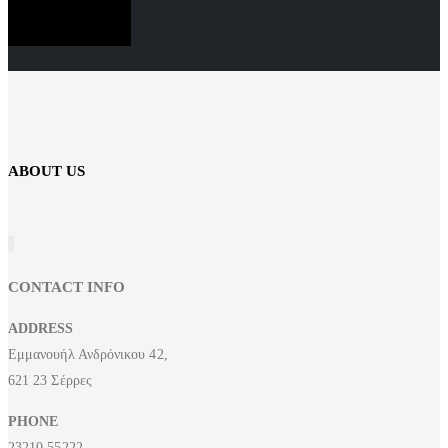
SUBSCRIBE NOW
ABOUT US
CONTACT INFO
ADDRESS
Εμμανουήλ Ανδρόνικου 42,
621 23 Σέρρες
PHONE
23210 55222