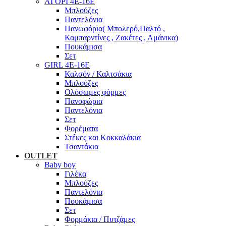
ΑΓΟΡΙ 4Ε-16Ε
Μπλούζες
Παντελόνια
Πανωφόρια( Μπολερό,Παλτό ,
Καμπαρντίνες , Ζακέτες , Αμάνικα)
Πουκάμισα
Σετ
GIRL 4Ε-16Ε
Καλσόν / Καλτσάκια
Μπλούζες
Ολόσωμες φόρμες
Πανοφώρια
Παντελόνια
Σετ
Φορέματα
Στέκες και Κοκκαλάκια
Τσαντάκια
OUTLET
Baby boy
Γιλέκα
Μπλούζες
Παντελόνια
Πουκάμισα
Σετ
Φορμάκια / Πυτζάμες