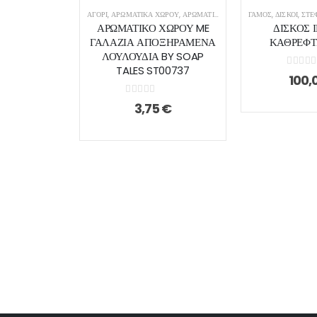
ΑΓΌΡΙ
,
ΑΡΩΜΑΤΙΚΆ ΧΏΡΟΥ
,
ΑΡΩΜΑΤΙΚΆ ΧΏΡΟΥ
ΓΑΜΟΣ
,
ΑΡΩΜΑΤΙΚΆ ΧΏΡ
,
ΔΊΣΚΟΙ
,
ΣΤΈΦΑΝΑ /
ΑΡΩΜΑΤΙΚΟ ΧΩΡΟΥ ME
ΔΙΣΚΟΣ 
ΓΑΛΑΖΙΑ ΑΠΟΞΗΡΑΜΕΝΑ
ΚΑΘΡΕΦΤ
ΛΟΥΛΟΥΔΙΑ BY SOAP
TALES ST00737
0
out o
100,
0
out of 5
3,75
€