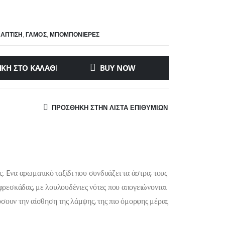
ΑΠΤΙΣΗ
,
ΓΑΜΟΣ
,
ΜΠΟΜΠΟΝΙΈΡΕΣ
ΚΗ ΣΤΟ ΚΑΛΆΘΙ
BUY NOW
ΠΡΌΣΘΉΚΗ ΣΤΗΝ ΛΊΣΤΑ ΕΠΙΘΥΜΙΏΝ
 Eνα αρωματικό ταξίδι που συνδυάζει τα άστρα, τους
φρεσκάδας, με λουλουδένιες νότες που απογειώνονται
ύσουν την αίσθηση της λάμψης, της πιο όμορφης μέρας