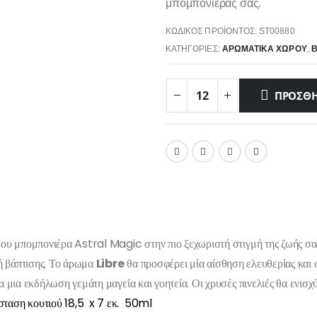
μπομπονιέρας σας.
ΚΩΔΙΚΌΣ ΠΡΟΪΌΝΤΟΣ:
ST00880
ΚΑΤΗΓΟΡΊΕΣ:
ΑΡΩΜΑΤΙΚΆ ΧΏΡΟΥ
,
Β
ΠΡΟΣΘΉ
ου μπομπονιέρα Astral Magic στην πιο ξεχωριστή στιγμή της ζωής σας.
 ή βάπτισης. Το άρωμα
Libre
θα προσφέρει μία αίσθηση ελευθερίας και 
 μια εκδήλωση γεμάτη μαγεία και γοητεία. Οι χρυσές πινελιές θα ενισχ
σταση κουτιού 18,5 x 7 εκ. 50ml