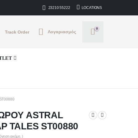
 Δυνατότητα 2 δόσεων από 200€ και άνω * Δυνατότητα 2 δόσεω
23210 55222
LOCATIONS
0
Λογαριασμός
Track Order
TLET
ST00880
ΩΡΟΥ ASTRAL
P TALES ST00880
λόγηση ακόμη. )