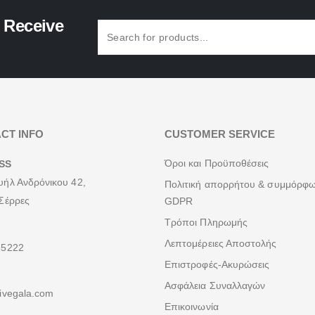
o Receive
CT INFO
CUSTOMER SERVICE
Όροι και Προϋποθέσεις
SS
ήλ Ανδρόνικου 42,
Πολιτική απορρήτου & συμμόρφ
Σέρρες
GDPR
Τρόποι Πληρωμής
Λεπτομέρειες Αποστολής
55222
Επιστροφές-Ακυρώσεις
Ασφάλεια Συναλλαγών
ivegala.com
Επικοινωνία