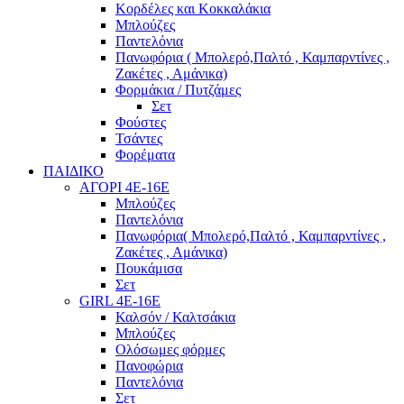
Κορδέλες και Κοκκαλάκια
Μπλούζες
Παντελόνια
Πανωφόρια ( Μπολερό,Παλτό , Καμπαρντίνες ,
Ζακέτες , Αμάνικα)
Φορμάκια / Πυτζάμες
Σετ
Φούστες
Τσάντες
Φορέματα
ΠΑΙΔΙΚΟ
ΑΓΟΡΙ 4Ε-16Ε
Μπλούζες
Παντελόνια
Πανωφόρια( Μπολερό,Παλτό , Καμπαρντίνες ,
Ζακέτες , Αμάνικα)
Πουκάμισα
Σετ
GIRL 4Ε-16Ε
Καλσόν / Καλτσάκια
Μπλούζες
Ολόσωμες φόρμες
Πανοφώρια
Παντελόνια
Σετ