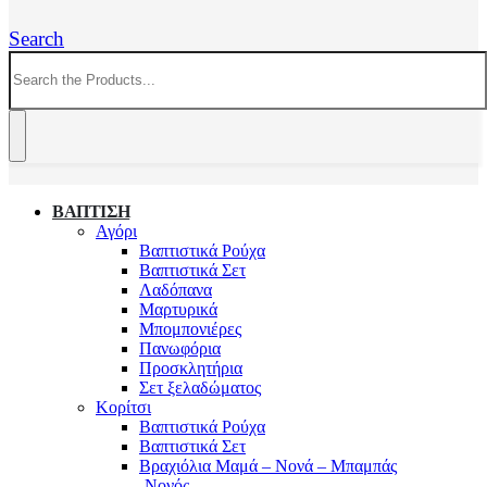
Search
ΒΑΠΤΙΣΗ
Αγόρι
Βαπτιστικά Ρούχα
Βαπτιστικά Σετ
Λαδόπανα
Μαρτυρικά
Μπομπονιέρες
Πανωφόρια
Προσκλητήρια
Σετ ξελαδώματος
Κορίτσι
Βαπτιστικά Ρούχα
Βαπτιστικά Σετ
Βραχιόλια Μαμά – Νονά – Μπαμπάς
-Νονός