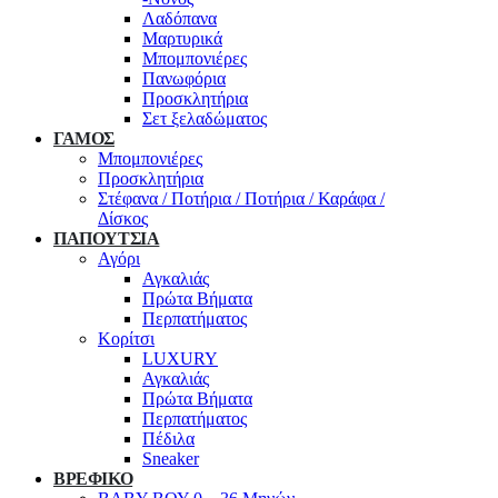
Λαδόπανα
Μαρτυρικά
Μπομπονιέρες
Πανωφόρια
Προσκλητήρια
Σετ ξελαδώματος
ΓΑΜΟΣ
Μπομπονιέρες
Προσκλητήρια
Στέφανα / Ποτήρια / Ποτήρια / Καράφα /
Δίσκος
ΠΑΠΟΥΤΣΙΑ
Αγόρι
Αγκαλιάς
Πρώτα Βήματα
Περπατήματος
Κορίτσι
LUXURY
Αγκαλιάς
Πρώτα Βήματα
Περπατήματος
Πέδιλα
Sneaker
ΒΡΕΦΙΚΟ