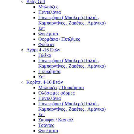
Baby Girl
Μπλούζες
Παντελόνια
Πανωφόρια ( Μπολερό,Παλτό ,
Καμπαρντίνες , Ζακέτες , Αμάνικα)
Σετ
Φορέματα
Φορμάκια / Πυτζάμες
Φούστες
Αγόρι 4 -16 Ετών
Γιλέκα
Πανωφόρια ( Μπολερό,Παλτό ,
Καμπαρντίνες , Ζακέτες , Αμάνικα)
Πουκάμισα
Σετ
Κορίτσι 4-16 Ετών
Μπλούζες / Πουκάμισα
Ολόσωμες φόρμες
Παντελόνια
Πανωφόρια ( Μπολερό,Παλτό ,
Καμπαρντίνες , Ζακέτες , Αμάνικα)
Σετ
Σκούφοι / Κασκόλ
Τσάντες
Φορέματα