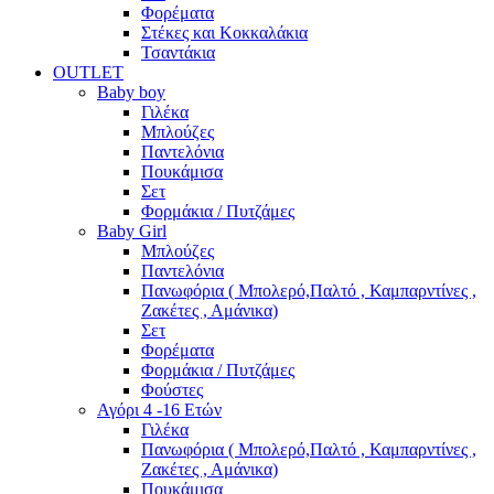
Φορέματα
Στέκες και Κοκκαλάκια
Τσαντάκια
OUTLET
Baby boy
Γιλέκα
Μπλούζες
Παντελόνια
Πουκάμισα
Σετ
Φορμάκια / Πυτζάμες
Baby Girl
Μπλούζες
Παντελόνια
Πανωφόρια ( Μπολερό,Παλτό , Καμπαρντίνες ,
Ζακέτες , Αμάνικα)
Σετ
Φορέματα
Φορμάκια / Πυτζάμες
Φούστες
Αγόρι 4 -16 Ετών
Γιλέκα
Πανωφόρια ( Μπολερό,Παλτό , Καμπαρντίνες ,
Ζακέτες , Αμάνικα)
Πουκάμισα