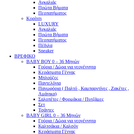
Αγκαλιάς
Πρώτα Βήματα
Περπατήματος
Κορίτσι
LUXURY
Αγκαλιάς
Πρώτα Βήματα
Περπατήματος
Πέδιλα
Sneaker
ΒΡΕΦΙΚΟ
ΒΑΒΥ ΒΟΥ 0 – 36 Μηνών
Γούρια / Δώρα για νεογέννητα
Κεράσματα Γέννας
Μπλούζες
Παντελόνια
Πανωφόρια ( Παλτό , Καμπαρντίνες , Ζακέτες ,
Αμάνικα)
Σαλοπέτες / Φορμάκια / Πυτζάμες
Σετ
Τσάντες
BABY GIRL 0 – 36 Μηνών
Γούρια / Δώρα για νεογέννητα
Καλτσάκια / Καλσόν
Κεράσματα Γέννας