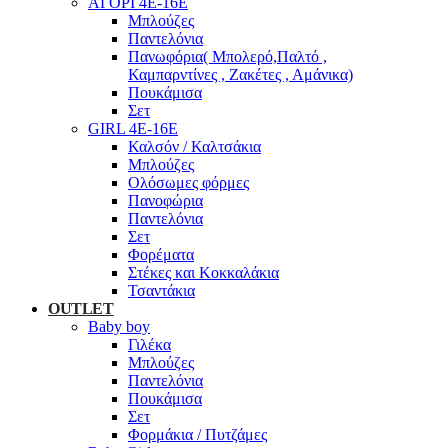
ΑΓΟΡΙ 4Ε-16Ε
Μπλούζες
Παντελόνια
Πανωφόρια( Μπολερό,Παλτό ,
Καμπαρντίνες , Ζακέτες , Αμάνικα)
Πουκάμισα
Σετ
GIRL 4Ε-16Ε
Καλσόν / Καλτσάκια
Μπλούζες
Ολόσωμες φόρμες
Πανοφώρια
Παντελόνια
Σετ
Φορέματα
Στέκες και Κοκκαλάκια
Τσαντάκια
OUTLET
Baby boy
Γιλέκα
Μπλούζες
Παντελόνια
Πουκάμισα
Σετ
Φορμάκια / Πυτζάμες