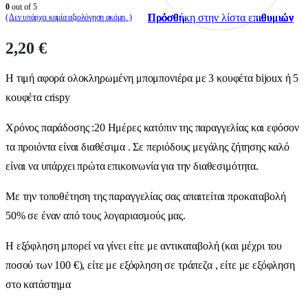
0
out of 5
Πρόσθήκη στην λίστα επιθυμιών
Πρόσθήκη στην λίστα επιθυμιών
Πρόσθήκη στην λίστα επιθυμιών
Πρόσθήκη στην λίστα επιθυμιών
Πρόσθήκη στην λίστα επιθυμιών
Πρόσθήκη στην λίστα επιθυμιών
Πρόσθήκη στην λίστα επιθυμιών
Πρόσθήκη στην λίστα επιθυμιών
Πρόσθήκη στην λίστα επιθυμιών
Πρόσθήκη στην λίστα επιθυμιών
( Δεν υπάρχει καμία αξιολόγηση ακόμη. )
2,20
€
Η τιμή αφορά ολοκληρωμένη μπομπονιέρα με 3 κουφέτα bijoux ή 5
κουφέτα crispy
Χρόνος παράδοσης :20 Ημέρες κατόπιν της παραγγελίας και εφόσον
τα προιόντα είναι διαθέσιμα . Σε περιόδους μεγάλης ζήτησης καλό
είναι να υπάρχει πρώτα επικοινωνία για την διαθεσιμότητα.
Με την τοποθέτηση της παραγγελίας σας απαιτείται προκαταβολή
50% σε έναν από τους λογαριασμούς μας.
Η εξόφληση μπορεί να γίνει είτε με αντικαταβολή (και μέχρι του
ποσού των 100 €), είτε με εξόφληση σε τράπεζα , είτε με εξόφληση
στο κατάστημα