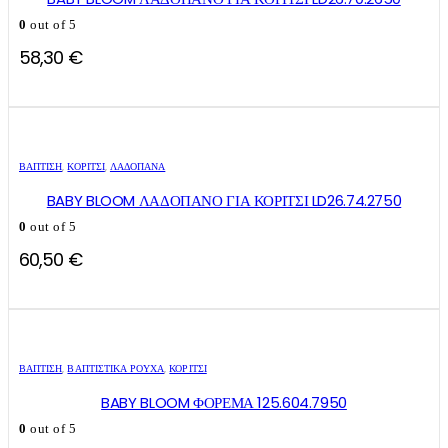
0
out of 5
58,30
€
ΒΑΠΤΙΣΗ
,
ΚΟΡΊΤΣΙ
,
ΛΑΔΌΠΑΝΑ
BABY BLOOM ΛΑΔΟΠΑΝΟ ΓΙΑ ΚΟΡΙΤΣΙ LD26.74.2750
0
out of 5
60,50
€
Αυτό
Αυτό
το
το
ΒΑΠΤΙΣΗ
,
ΒΑΠΤΙΣΤΙΚΆ ΡΟΎΧΑ
,
ΚΟΡΊΤΣΙ
προϊόν
προϊόν
έχει
έχει
BABY BLOOM ΦΟΡΕΜΑ 125.604.7950
πολλαπλές
πολλαπλές
0
out of 5
παραλλαγές.
παραλλαγές.