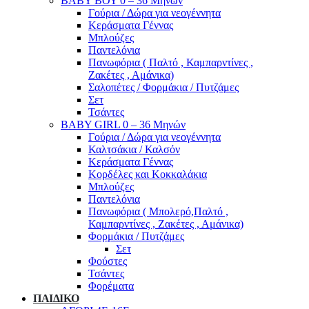
ΒΑΒΥ ΒΟΥ 0 – 36 Μηνών
Γούρια / Δώρα για νεογέννητα
Κεράσματα Γέννας
Μπλούζες
Παντελόνια
Πανωφόρια ( Παλτό , Καμπαρντίνες ,
Ζακέτες , Αμάνικα)
Σαλοπέτες / Φορμάκια / Πυτζάμες
Σετ
Τσάντες
BABY GIRL 0 – 36 Μηνών
Γούρια / Δώρα για νεογέννητα
Καλτσάκια / Καλσόν
Κεράσματα Γέννας
Κορδέλες και Κοκκαλάκια
Μπλούζες
Παντελόνια
Πανωφόρια ( Μπολερό,Παλτό ,
Καμπαρντίνες , Ζακέτες , Αμάνικα)
Φορμάκια / Πυτζάμες
Σετ
Φούστες
Τσάντες
Φορέματα
ΠΑΙΔΙΚΟ