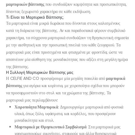
μαρτυρικών βάπτισης
που συνδυάζουν κομψότητα και προσωπικότητα,
δίνοντας ξεχωριστό χαρακτήρα σε κάθε εκδήλωση.
Τι Είναι τα Μαρτυρικά Βάπτισης;
Τα μαρτυρικά είναι μικρά δωράκια που δίνονται στους καλεσμένους
κατά τη διάρκεια της βάπτισης. Αν και παραδοσιακά φέρουν συμβολικό
χαρακτήρα, τα σύγχρονα μαρτυρικά συνδυάζουν τη θρησκευτική σημασία
με την αισθητική και την προσωπική πινελιά του κάθε ζευγαριού. Τα
μαρτυρικά μας είναι προσεγμένα και φτιαγμένα με φροντίδα, ώστε να
αποπνέουν μία αίσθηση της μοναδικότητας που αξίζει στη μεγάλη ημέρα
της βάπτισης.
Η Συλλογή Μαρτυρικών Βάπτισης μας
Η CELFIE AND CO προσφέρουμε μία μεγάλη ποικιλία από
μαρτυρικά
βάπτισης
για αγόρια και κορίτσια, με χειροποίητα σχέδια που μπορούν
να προσαρμοστούν στο στυλ και τα χρώματα της βάπτισης. Τα
μαρτυρικά μας περιλαμβάνουν:
Χειροποίητα Μαρτυρικά
: Δημιουργούμε μαρτυρικά από φυσικά
υλικά, όπως ξύλο, υφάσματα, και κορδέλες, που προσφέρουν
μοναδικότητα και στυλ.
Μαρτυρικά με Θρησκευτικό Συμβολισμό
: Στα μαρτυρικά μας
χρησιμοποιούμε εικονίτσες, σταυρούς και άλλα θρησκευτικά