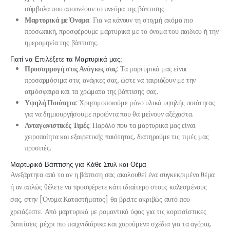
σύμβολα που αποπνέουν το πνεύμα της βάπτισης.
Μαρτυρικά με Όνομα
: Για να κάνουν τη στιγμή ακόμα πιο
προσωπική, προσφέρουμε μαρτυρικά με το όνομα του παιδιού ή την
ημερομηνία της βάπτισης.
Γιατί να Επιλέξετε τα Μαρτυρικά μας;
Προσαρμογή στις Ανάγκες σας
: Τα μαρτυρικά μας είναι
προσαρμόσιμα στις ανάγκες σας, ώστε να ταιριάζουν με την
ατμόσφαιρα και τα χρώματα της βάπτισης σας.
Υψηλή Ποιότητα
: Χρησιμοποιούμε μόνο υλικά υψηλής ποιότητας
για να δημιουργήσουμε προϊόντα που θα μείνουν αξέχαστα.
Ανταγωνιστικές Τιμές
: Παρόλο που τα μαρτυρικά μας είναι
χειροποίητα και εξαιρετικής ποιότητας, διατηρούμε τις τιμές μας
προσιτές.
Μαρτυρικά Βάπτισης για Κάθε Στυλ και Θέμα
Ανεξάρτητα από το αν η βάπτιση σας ακολουθεί ένα συγκεκριμένο θέμα
ή αν απλώς θέλετε να προσφέρετε κάτι ιδιαίτερο στους καλεσμένους
σας, στην [Όνομα Καταστήματος] θα βρείτε ακριβώς αυτό που
χρειάζεστε. Από μαρτυρικά με ρομαντικό ύφος για τις κοριτσίστικες
βαπτίσεις μέχρι πιο παιχνιδιάρικα και χαρούμενα σχέδια για τα αγόρια,