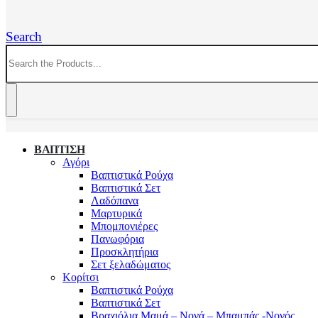
Search
ΒΑΠΤΙΣΗ
Αγόρι
Βαπτιστικά Ρούχα
Βαπτιστικά Σετ
Λαδόπανα
Μαρτυρικά
Μπομπονιέρες
Πανωφόρια
Προσκλητήρια
Σετ ξελαδώματος
Κορίτσι
Βαπτιστικά Ρούχα
Βαπτιστικά Σετ
Βραχιόλια Μαμά – Νονά – Μπαμπάς -Νονός