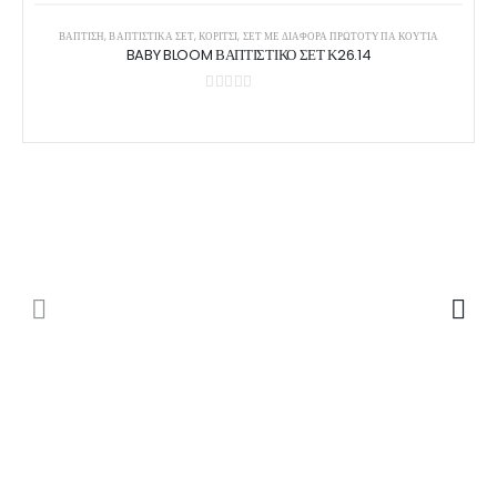
ΒΑΠΤΙΣΗ
,
ΒΑΠΤΙΣΤΙΚΆ ΣΕΤ
,
ΚΟΡΊΤΣΙ
,
ΣΕΤ ΜΕ ΔΙΆΦΟΡΑ ΠΡΩΤΌΤΥΠΑ ΚΟΥΤΙΆ
BABY BLOOM ΒΑΠΤΙΣΤΙΚΟ ΣΕΤ Κ26.14
0
out of 5