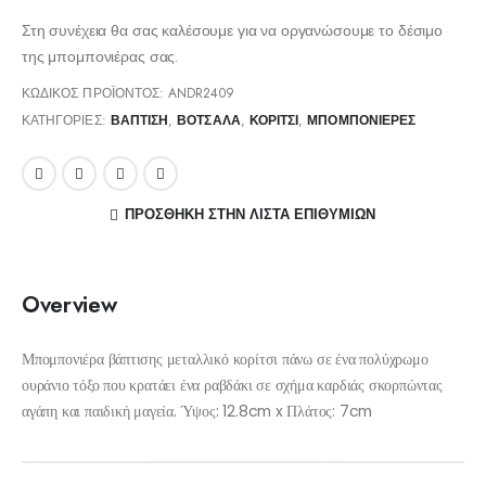
Στη συνέχεια θα σας καλέσουμε για να οργανώσουμε το δέσιμο
της μπομπονιέρας σας.
ΚΩΔΙΚΌΣ ΠΡΟΪΌΝΤΟΣ:
ANDR2409
ΚΑΤΗΓΟΡΊΕΣ:
ΒΑΠΤΙΣΗ
,
ΒΌΤΣΑΛΑ
,
ΚΟΡΊΤΣΙ
,
ΜΠΟΜΠΟΝΙΈΡΕΣ
ΠΡΌΣΘΉΚΗ ΣΤΗΝ ΛΊΣΤΑ ΕΠΙΘΥΜΙΏΝ
Overview
Μπομπονιέρα βάπτισης μεταλλικό κορίτσι πάνω σε ένα πολύχρωμο
ουράνιο τόξο που κρατάει ένα ραβδάκι σε σχήμα καρδιάς σκορπώντας
αγάπη και παιδική μαγεία.
Ύψος: 12.8
cm x
Πλάτος: 7
cm