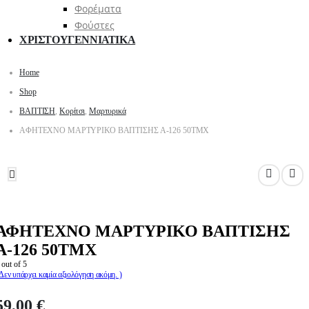
Φορέματα
Φούστες
ΧΡΙΣΤΟΥΓΕΝΝΙΑΤΙΚΑ
Home
Shop
ΒΑΠΤΙΣΗ
,
Κορίτσι
,
Μαρτυρικά
ΑΦΗΤΕΧΝΟ ΜΑΡΤΥΡΙΚΟ ΒΑΠΤΙΣΗΣ Α-126 50TMX
ΦΗΤΕΧΝΟ ΜΑΡΤΥΡΙΚΟ ΒΑΠΤΙΣΗΣ Α-126 50TMX
ΑΦΗΤΕΧΝΟ ΜΑΡΤΥΡΙΚΟ ΒΑΠΤΙΣΗΣ
Α-126 50TMX
out of 5
 Δεν υπάρχει καμία αξιολόγηση ακόμη. )
59,00
€