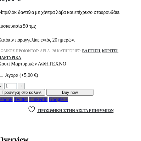
πρελόκ δαντέλα με χάντρα λάβα και επίχρυσο σταυρουδάκι.
Συσκευασία 50 τμχ
ατόπιν παραγγελίας εντός 20 ημερών.
ΚΩΔΙΚΌΣ ΠΡΟΪΌΝΤΟΣ:
AFI.A126
ΚΑΤΗΓΟΡΊΕΣ:
ΒΑΠΤΙΣΗ
,
ΚΟΡΊΤΣΙ
,
ΜΑΡΤΥΡΙΚΆ
Κουτί Μαρτυρικών ΑΦΗΤΕΧΝΟ
Αγορά (+
5,00
€
)
-
+
Προσθήκη στο καλάθι
Buy now
cebook
Twitter
LinkedIn
Google +
ΠΡΌΣΘΉΚΗ ΣΤΗΝ ΛΊΣΤΑ ΕΠΙΘΥΜΙΏΝ
Overview