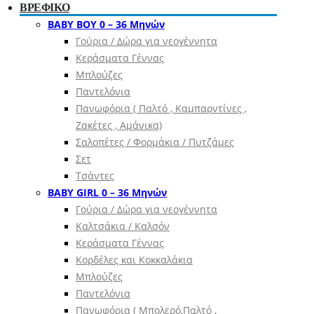
ΒΡΕΦΙΚΟ
ΒΑΒΥ ΒΟΥ 0 – 36 Μηνών
Γούρια / Δώρα για νεογέννητα
Κεράσματα Γέννας
Μπλούζες
Παντελόνια
Πανωφόρια ( Παλτό , Καμπαρντίνες ,
Ζακέτες , Αμάνικα)
Σαλοπέτες / Φορμάκια / Πυτζάμες
Σετ
Τσάντες
BABY GIRL 0 – 36 Μηνών
Γούρια / Δώρα για νεογέννητα
Καλτσάκια / Καλσόν
Κεράσματα Γέννας
Κορδέλες και Κοκκαλάκια
Μπλούζες
Παντελόνια
Πανωφόρια ( Μπολερό,Παλτό ,