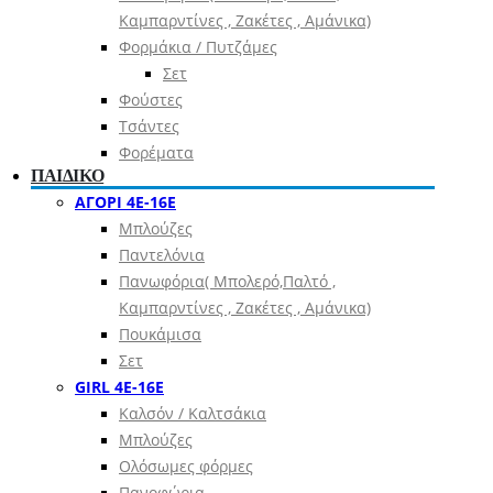
Καμπαρντίνες , Ζακέτες , Αμάνικα)
Φορμάκια / Πυτζάμες
Σετ
Φούστες
Τσάντες
Φορέματα
ΠΑΙΔΙΚΟ
ΑΓΟΡΙ 4Ε-16Ε
Μπλούζες
Παντελόνια
Πανωφόρια( Μπολερό,Παλτό ,
Καμπαρντίνες , Ζακέτες , Αμάνικα)
Πουκάμισα
Σετ
GIRL 4Ε-16Ε
Καλσόν / Καλτσάκια
Μπλούζες
Ολόσωμες φόρμες
Πανοφώρια