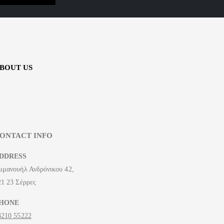
BOUT US
ONTACT INFO
DDRESS
μμανουήλ Ανδρόνικου 42,
21 23 Σέρρες
HONE
3210 55222