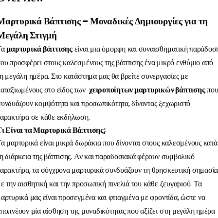
Μαρτυρικά Βάπτισης – Μοναδικές Δημιουργίες για τη
Μεγάλη Στιγμή
Τα
μαρτυρικά βάπτισης
είναι μια όμορφη και συναισθηματική παράδοσ
ου προσφέρει στους καλεσμένους της βάπτισης ένα μικρό ενθύμιο από
η μεγάλη ημέρα. Στο κατάστημα μας θα βρείτε συνεργασίες με
καταξιωμένους στο είδος των
χειροποίητων μαρτυρικών βάπτισης
πο
υνδυάζουν κομψότητα και προσωπικότητα, δίνοντας ξεχωριστό
χαρακτήρα σε κάθε εκδήλωση.
Τι Είναι τα Μαρτυρικά Βάπτισης;
α μαρτυρικά είναι μικρά δωράκια που δίνονται στους καλεσμένους κατά
η διάρκεια της βάπτισης. Αν και παραδοσιακά φέρουν συμβολικό
αρακτήρα, τα σύγχρονα μαρτυρικά συνδυάζουν τη θρησκευτική σημασί
ε την αισθητική και την προσωπική πινελιά του κάθε ζευγαριού. Τα
αρτυρικά μας είναι προσεγμένα και φτιαγμένα με φροντίδα, ώστε να
ποπνέουν μία αίσθηση της μοναδικότητας που αξίζει στη μεγάλη ημέρα