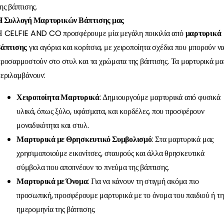
ης βάπτισης.
Η Συλλογή Μαρτυρικών Βάπτισης μας
Η CELFIE AND CO προσφέρουμε μία μεγάλη ποικιλία από
μαρτυρικά
βάπτισης
για αγόρια και κορίτσια, με χειροποίητα σχέδια που μπορούν ν
ροσαρμοστούν στο στυλ και τα χρώματα της βάπτισης. Τα μαρτυρικά μα
εριλαμβάνουν:
Χειροποίητα Μαρτυρικά
: Δημιουργούμε μαρτυρικά από φυσικά
υλικά, όπως ξύλο, υφάσματα, και κορδέλες, που προσφέρουν
μοναδικότητα και στυλ.
Μαρτυρικά με Θρησκευτικό Συμβολισμό
: Στα μαρτυρικά μας
χρησιμοποιούμε εικονίτσες, σταυρούς και άλλα θρησκευτικά
σύμβολα που αποπνέουν το πνεύμα της βάπτισης.
Μαρτυρικά με Όνομα
: Για να κάνουν τη στιγμή ακόμα πιο
προσωπική, προσφέρουμε μαρτυρικά με το όνομα του παιδιού ή τη
ημερομηνία της βάπτισης.