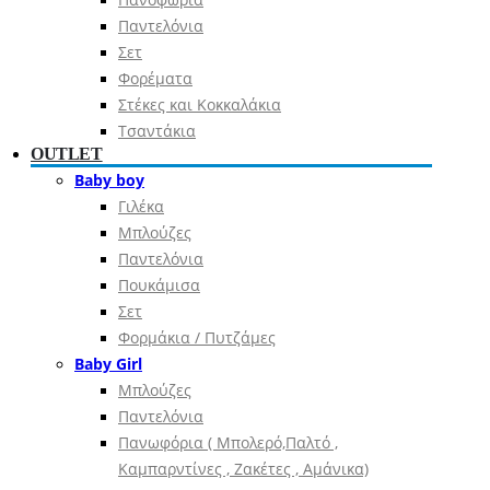
Παντελόνια
Σετ
Φορέματα
Στέκες και Κοκκαλάκια
Τσαντάκια
OUTLET
Baby boy
Γιλέκα
Μπλούζες
Παντελόνια
Πουκάμισα
Σετ
Φορμάκια / Πυτζάμες
Baby Girl
Μπλούζες
Παντελόνια
Πανωφόρια ( Μπολερό,Παλτό ,
Καμπαρντίνες , Ζακέτες , Αμάνικα)