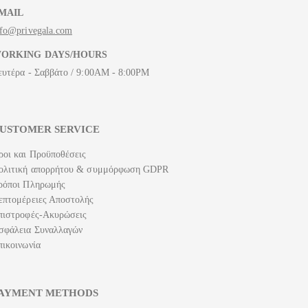
MAIL
nfo@privegala.com
ORKING DAYS/HOURS
ευτέρα - Σαββάτο / 9:00AM - 8:00PM
USTOMER SERVICE
ροι και Προϋποθέσεις
ολιτική απορρήτου & συμμόρφωση GDPR
ρόποι Πληρωμής
επτομέρειες Αποστολής
πιστροφές-Ακυρώσεις
σφάλεια Συναλλαγών
πικοινωνία
AYMENT METHODS